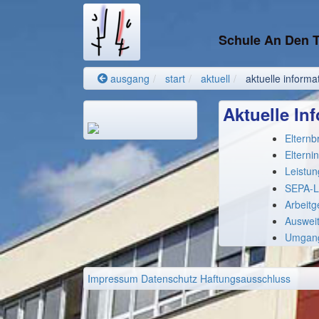
Schule An Den
ausgang
start
aktuell
aktuelle informa
Aktuelle In
Elternb
Elterni
Leistun
SEPA-La
Arbeit
Auswei
Umgang
Impressum
Datenschutz
Haftungsausschluss