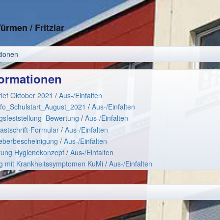
 Türmen
/ Fritzlar
tionen
formationen
rief Oktober 2021
/
Aus-/Einfalten
nfo_Schulstart_August_2021
/
Aus-/Einfalten
gsfeststellung_Bewertung
/
Aus-/Einfalten
stschrift-Formular
/
Aus-/Einfalten
geberbescheinigung
/
Aus-/Einfalten
tung Hygienekonzept
/
Aus-/Einfalten
 mit Krankheitssymptomen KuMi
/
Aus-/Einfalten